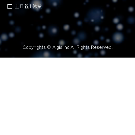
土日祝 | 休業
Copyrights © Aigis.inc All Rights Reserved.