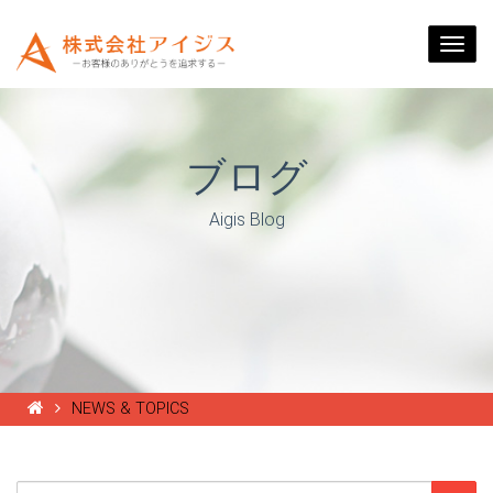
Togg
navi
ブログ
Aigis Blog
NEWS & TOPICS