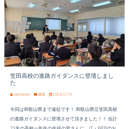
笠田高校の進路ガイダンスに登壇しまし
た
webmaster
講演
2023/12/14
今回は和歌山県まで遠征です！ 和歌山県立笠田高校
の進路ガイダンスに登壇させて頂きました！！ 合計
23名の高校一年生の生徒の皆さんに、IT・WEBのお