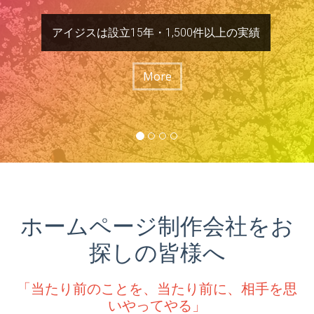
中小企業に必要なもの『育てる』という発想です。人
アイジスは関西でいち早くスマートフォン対応に取り
アイジスはワードプレスカスタマイズも数多く手がけ
アイジスは設立15年・1,500件以上の実績
の集まる魅力的なホームページにアイジスがお手伝い
組み実績多数！！
ております。
いたします。
More
More
More
More
ホームページ制作会社をお
探しの皆様へ
「当たり前のことを、当たり前に、相手を思
いやってやる」