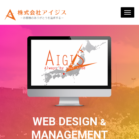
Togg
navi
ホームページ更新代行サ
モバイル対応もアイジス
ワードプレスカスタマイ
WEB DESIGN
&
ービス
なら万全！
ズもお任せください！
MANAGEMENT