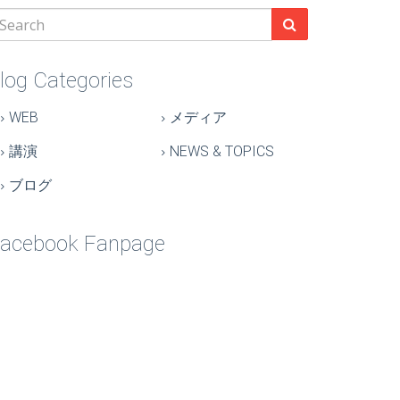
log Categories
WEB
メディア
講演
NEWS & TOPICS
ブログ
acebook Fanpage