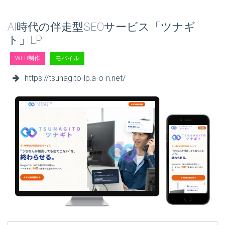
AI時代の伴走型SEOサービス「ツナギ
ト」LP
WEB制作
モバイル
https://tsunagito-lp.a-o-n.net/