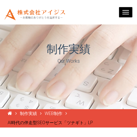
Togg
navi
制作実績
Our Works
制作実績
WEB制作
AI時代の伴走型SEOサービス「ツナギト」LP