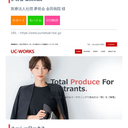
医療法人社団 夢前会 金田病院 様
サポート
モバイル
WEB制作
URL：
https://www.yumesaki-kai.jp/