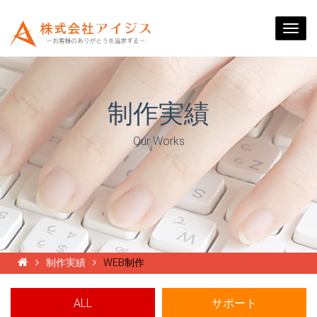
Togg
navi
制作実績
Our Works
制作実績
WEB制作
ALL
サポート