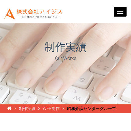
Togg
navi
制作実績
Our Works
制作実績
WEB制作
昭和介護センターグループ