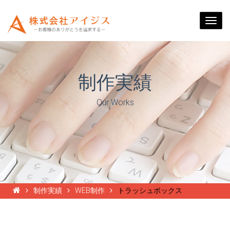
Togg
navi
制作実績
Our Works
制作実績
WEB制作
トラッシュボックス