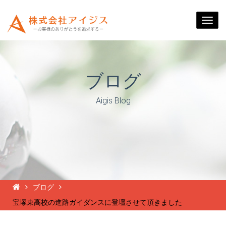
Togg
navi
ブログ
Aigis Blog
ブログ
宝塚東高校の進路ガイダンスに登壇させて頂きました