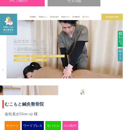
WEB制作
その他
むこもと鍼灸整骨院
会社名がGlow up 様
サポート
ワードプレス
モバイル
WEB制作