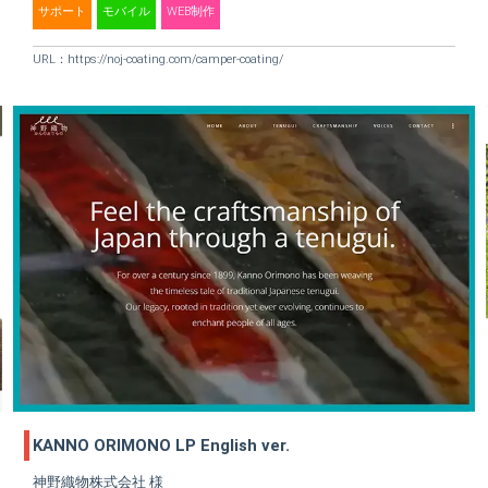
サポート
モバイル
WEB制作
URL：
https://noj-coating.com/camper-coating/
KANNO ORIMONO LP English ver.
神野織物株式会社 様