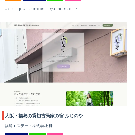
URL：
https://mukomoto-shinkyu-seikotsu.com/
大阪・福島の貸切古民家の宿 ふじのや
福島エステート株式会社 様