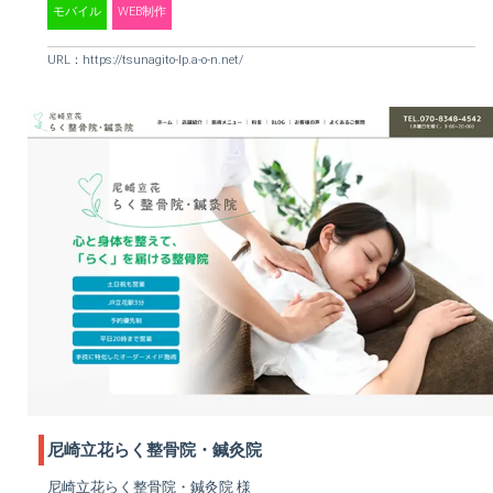
モバイル
WEB制作
URL：
https://tsunagito-lp.a-o-n.net/
尼崎立花らく整骨院・鍼灸院
尼崎立花らく整骨院・鍼灸院 様