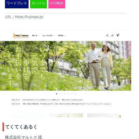
ワードプレス
モバイル
WEB制作
URL：
https://fujinoya.jp/
てくてくあるく
株式会社マルトク 様