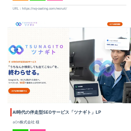
URL：
https://noj-coating.com/recruit/
AI時代の伴走型SEOサービス「ツナギト」LP
aOn株式会社 様