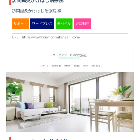
訪問鍼灸かけはし治療院
訪問鍼灸かけはし治療院 様
サポート
ワードプレス
モバイル
WEB制作
URL：
https://www.houmon-kakehashi.com/