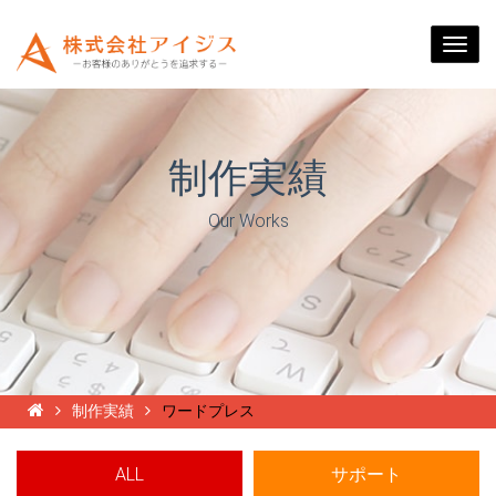
Togg
navi
制作実績
Our Works
制作実績
ワードプレス
ALL
サポート