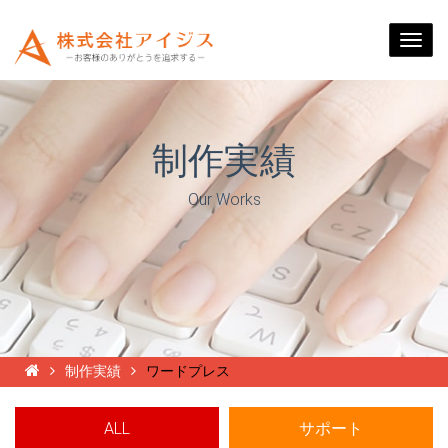
Togg
navi
制作実績
Our Works
制作実績
ワードプレス
ALL
サポート