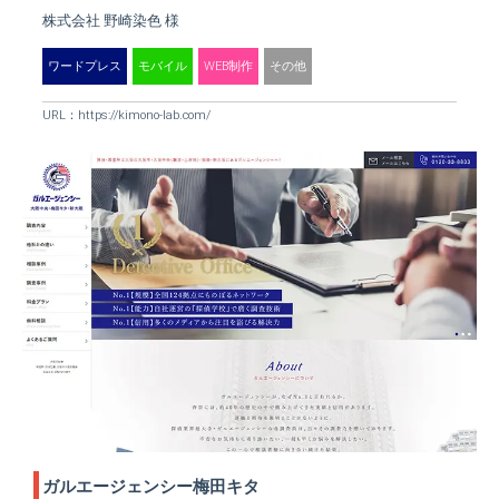
株式会社 野崎染色 様
ワードプレス
モバイル
WEB制作
その他
URL：
https://kimono-lab.com/
ガルエージェンシー梅田キタ