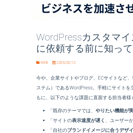
WordPressカス
に依頼する前に知っ
WEB
2026/02/12
今や、企業サイトやブログ、ECサイトなど、
ステム）であるWordPress。手軽にサイ
もに、以下のような課題に直面する担当者様
「既存のテーマでは、
やりたい機能が
「サイトの
表示速度が遅く
、ユーザー
「自社の
ブランドイメージに合うデザ