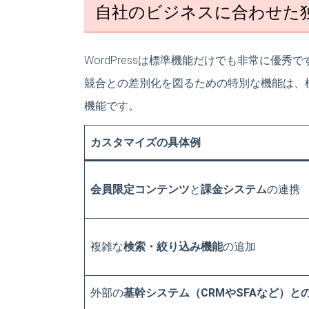
自社のビジネスに合わせた
WordPressは標準機能だけでも非常に優
競合との差別化を図るための特別な機能は、
機能です。
カスタマイズの具体例
会員限定コンテンツ
と
課金システム
の連携
複雑な
検索・絞り込み機能
の追加
外部の
基幹システム（CRMやSFAなど）と